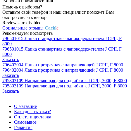
Коробка и комплектация
Помочь с выбором?
Оставьте свой телефон и наш специалист поможет Вам
быстро сделать выбор
Reviews are disabled
Социальные отзывы
Cackl
e
Рекомендуем посмотреть
796501015 Лапка стандартная с лапокодержателем J CPII, F
8000
796501015 Лапка стандартная с лапокодержателем J CPII, F
8000
Заказать
796402004 Лапка прозрачная с направляющей J CPII, F 8000
796402004 Лапка прозрачная с направляющей J CPII, F 8000
Заказать
795803109 Направляющая для подгибки к J CPII, 3000, F 8000
795803109 Направляющая для подгибки к J CPII, 3000, F 8000
Заказать
О магазине
Как сделать заказ?
Оплата и доставка
Самовывоз
Гарантия