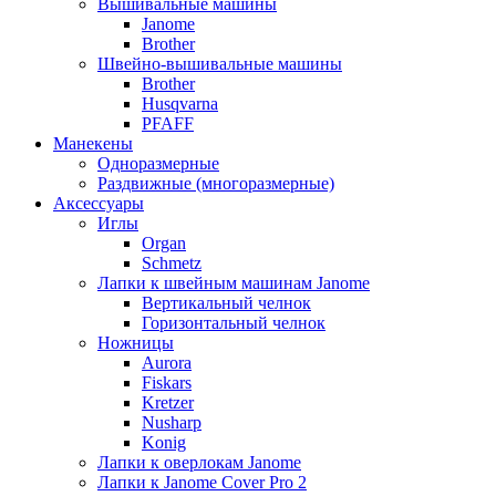
Вышивальные машины
Janome
Brother
Швейно-вышивальные машины
Brother
Husqvarna
PFAFF
Манекены
Одноразмерные
Раздвижные (многоразмерные)
Аксессуары
Иглы
Organ
Schmetz
Лапки к швейным машинам Janome
Вертикальный челнок
Горизонтальный челнок
Ножницы
Aurora
Fiskars
Kretzer
Nusharp
Konig
Лапки к оверлокам Janome
Лапки к Janome Cover Pro 2