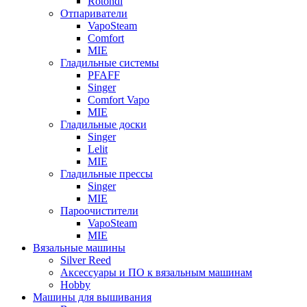
Rotondi
Отпариватели
VapoSteam
Comfort
MIE
Гладильные системы
PFAFF
Singer
Comfort Vapo
MIE
Гладильные доски
Singer
Lelit
MIE
Гладильные прессы
Singer
MIE
Пароочистители
VapoSteam
MIE
Вязальные машины
Silver Reed
Аксессуары и ПО к вязальным машинам
Hobby
Машины для вышивания