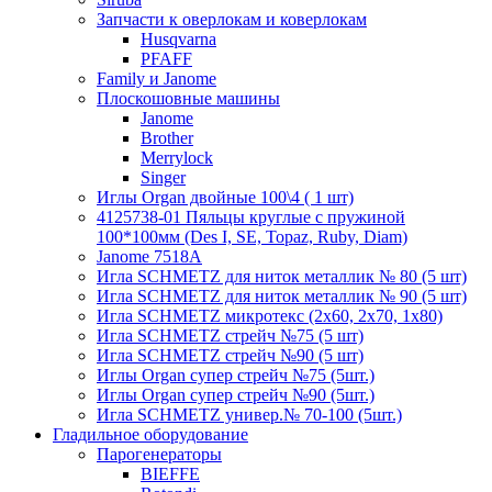
Запчасти к оверлокам и коверлокам
Husqvarna
PFAFF
Family и Janome
Плоскошовные машины
Janome
Brother
Merrylock
Singer
Иглы Organ двойные 100\4 ( 1 шт)
4125738-01 Пяльцы круглые с пружиной
100*100мм (Des I, SE, Topaz, Ruby, Diam)
Janome 7518A
Игла SCHMETZ для ниток металлик № 80 (5 шт)
Игла SCHMETZ для ниток металлик № 90 (5 шт)
Игла SCHMETZ микротекс (2х60, 2х70, 1х80)
Игла SCHMETZ стрейч №75 (5 шт)
Игла SCHMETZ стрейч №90 (5 шт)
Иглы Organ супер стрейч №75 (5шт.)
Иглы Organ супер стрейч №90 (5шт.)
Игла SCHMETZ универ.№ 70-100 (5шт.)
Гладильное оборудование
Парогенераторы
BIEFFE