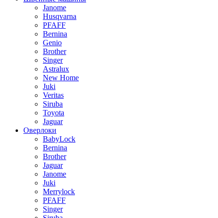
Janome
Husqvarna
PFAFF
Bernina
Genio
Brother
Singer
Astralux
New Home
Juki
Veritas
Siruba
Toyota
Jaguar
Оверлоки
BabyLock
Bernina
Brother
Jaguar
Janome
Juki
Merrylock
PFAFF
Singer
Siruba