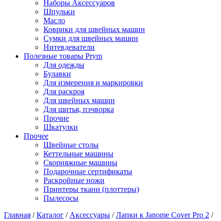
Наборы Аксессуаров
Шпульки
Масло
Коврики для швейных машин
Сумки для швейных машин
Нитевдеватели
Полезные товары Prym
Для одежды
Булавки
Для измерения и маркировки
Для раскроя
Для швейных машин
Для шитья, пэчворка
Прочие
Шкатулки
Прочее
Швейные столы
Кеттельные машины
Скорняжные машины
Подарочные сертификаты
Раскройные ножи
Принтеры ткани (плоттеры)
Пылесосы
Главная
/
Каталог
/
Аксессуары
/
Лапки к Janome Cover Pro 2
/